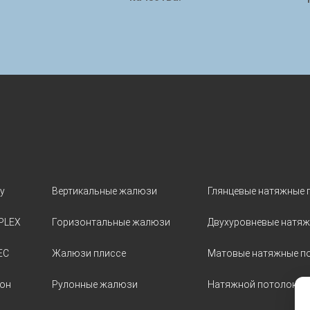
у
Вертикальные жалюзи
Глянцевые натяжные 
PLEX
Горизонтальные жалюзи
Двухуровневые натяж
EC
Жалюзи плиссе
Матовые натяжные п
кон
Рулонные жалюзи
Натяжной потолок «С