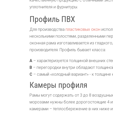
качественную продукцию с отличными эксп
уплотнителя и фурнитуры.
Профиль ПВХ
Для производства
пластиковых окон
исполь
несколькими полостями, разделенными пер
оконная рама изготавливается из гладкого
производителя. Профиль бывает класса:
A
– характеризуется толщиной внешних стено
В
– перегородки внутри обладают толщиной о
С
– самый «холодный вариант» - к толщине н
Камеры профиля
Рамы могут содержать от 3 до 8 воздушны
морозами нужны более дорогостоящие 4 и 5
камерами – теплосбережение в них ниже и