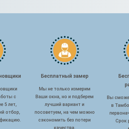
новщики
Бесплатный замер
Бес
р
новщики
Мы не только измерим
аботы с
Ваши окна, но и подберем
Вы сможе
е 5 лет,
лучший вариант и
в Тамбо
ий отбор,
посоветуем, на чем можно
первона
ификацию.
сэкономить без потери
Срок 
качества.