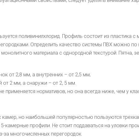
луатационными свойствами, следует уделять внимание хар
зуется поливинилхлорид. Профиль состоит из пластика с 
егородками. Определить качество системы ПВХ можно по 
, монолитного материала с однородной текстурой. Пятна, 
к от 2,8 мм, а внутренних – от 2,5 мм;
т 2 мм, а снаружи – от 2, 5 мм.
е применяется нормативов, но она всегда ниже, чем у клас
х камер, но наибольшей популярностью пользуются трехк
-камерные профили. Не стоит поддаваться на уловки прои
з-за многочисленных перегородок.