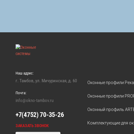
Наш адрес:
г. Тамбов, ул. Мичуринская, д. 60
Оконные профили Реха
Почта:
Оконные профили PRO
info@okno-tambov.ru
Оконный профиль ART
+7(4752) 70-35-26
Комплектующие для о
ЗАКАЗАТЬ ЗВОНОК