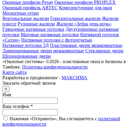
Оконные профили Рехау
Оконные профили PROPLEX
Оконный профиль ARTEC
Комплектующие для окон
Москитные сетки
Вертикальные жалюзи
Горизонтальные жалюзи
Жалюзи
плиссе
Рулонные жалюзи
Жалюзи «Зебра день ночь»
Глянцевые натяжные потолки
Двухуровневые натяжные
потолки
Матовые натяжные потолки
Натяжной потолок
«Сатин»
Натяжные потолки с фотопечатью
Натяжные потолки 3Д
Пластиковые двери межкомнатные
Ламинированные двери межкомнатные
Стеклянные двери
Шпонированные двери
«Оконные системы» ©2026 - пластиковые окна и балконы в
Тамбове.
Политика конфиденциальности
Карта сайта
Разработка и продвижение -
МАКСИМА
Заказать обратный звонок
×
Имя
Ваш телефон
*
Нажимая «Отправить», Вы соглашаетесь с
политикой
конфиденциальности