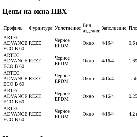
Цены на окна ПВХ
Вид
Профиль:
Фурнитура:
Уплотнение:
Заполнение:
Пло
изделия:
ARTEC
Черное
ADVANCE
REZE
Окно
4/16/4
0.6 
EPDM
ECO B 60
ARTEC
Черное
ADVANCE
REZE
Окно
4/16/4
1.69
EPDM
ECO B 60
ARTEC
Черное
ADVANCE
REZE
Окно
4/16/4
1.56
EPDM
ECO B 60
ARTEC
Черное
ADVANCE
REZE
Окно
4/16/4
0.25
EPDM
ECO B 60
ARTEC
Черное
ADVANCE
REZE
Окно
4/16/4
4.2 
EPDM
ECO B 60