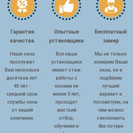
Гарантия
Опытные
Бесплатный
качества
установщики
замер
Наши окна
Все наши
Мы не только
прослужат
установщики
измерим Ваши
Вам несколько
имеют стаж
окна, но и
десятков лет.
работы с
подберем
40 лет -
окнами не
лучший
средний срок
менее 5 лет,
вариант и
службы окна
проходят
посоветуем, на
от нашей
жесткий
чем можно
компании.
отбор,
сэкономить
обучение и
без потери